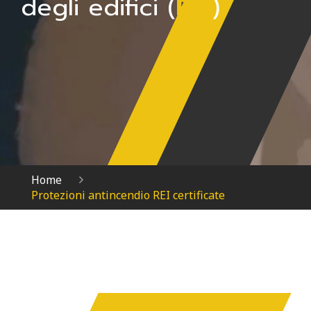
degli edifici (
REI
)
Home
Protezioni antincendio REI certificate