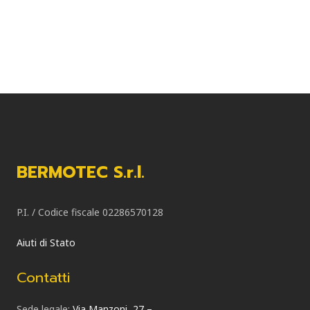
BERMOTEC S.r.l.
P.I. / Codice fiscale 02286570128
Aiuti di Stato
Contatti
Sede legale:
Via Manzoni, 27 –